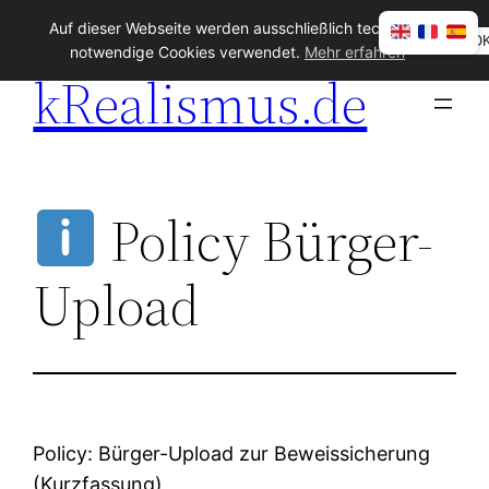
Zum
Auf dieser Webseite werden ausschließlich technisch
O
Inhalt
notwendige Cookies verwendet.
Mehr erfahren
kRealismus.de
springen
Policy Bürger-
Upload
Policy: Bürger-Upload zur Beweissicherung
(Kurzfassung)